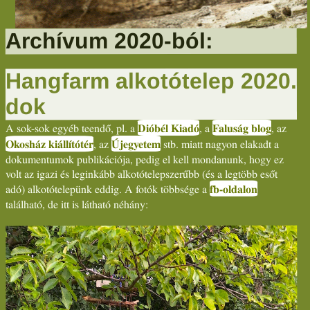
Archívum 2020-ból:
Hangfarm alkotótelep 2020.
dok
Faluság blog
Dióbél Kiadó
, az
, a
A sok-sok egyéb teendő, pl. a
Újegyetem
Okosház kiállítótér
stb. miatt nagyon elakadt a
, az
dokumentumok publikációja, pedig el kell mondanunk, hogy ez
volt az igazi és leginkább alkotótelepszerűbb (és a legtöbb esőt
fb-oldalon
adó) alkotótelepünk eddig. A fotók többsége a
található, de itt is látható néhány: