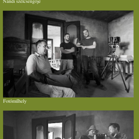
Nándi szélcsengője
Fotóműhely