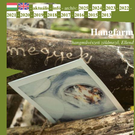
2022
2023
2024
2025
infó
aktuális
-
-
-
-
- archív:
-
-
2013
2015
2016
2017
2018
2019
2020
2021
-
-
-
-
-
-
-
Hangfarm
hangművészeti zöldmező, Ellend